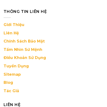
THÔNG TIN LIÊN HỆ
Giới Thiệu
Liên Hệ
Chính Sách Bảo Mật
Tầm Nhìn Sứ Mệnh
Điều Khoản Sử Dụng
Tuyển Dụng
Sitemap
Blog
Tác Giả
LIÊN HỆ