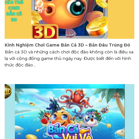
Kinh Nghiệm Chơi Game Bắn Cá 3D – Bắn Đâu Trúng Đó
Bắn cá 3D và những cách chơi độc đáo không còn là điều xa
lạ với cộng đồng game thủ ngày nay. Được biết đến với hình
thức độc đáo...