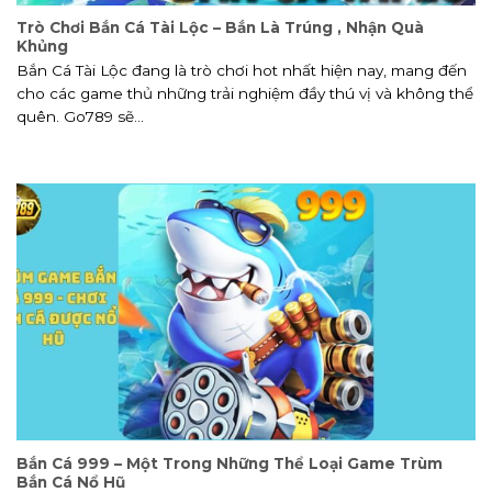
Trò Chơi Bắn Cá Tài Lộc – Bắn Là Trúng , Nhận Quà
Khủng
Bắn Cá Tài Lộc đang là trò chơi hot nhất hiện nay, mang đến
cho các game thủ những trải nghiệm đầy thú vị và không thể
quên. Go789 sẽ...
Bắn Cá 999 – Một Trong Những Thể Loại Game Trùm
Bắn Cá Nổ Hũ