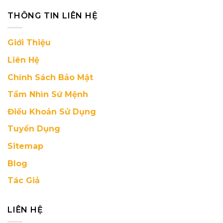
THÔNG TIN LIÊN HỆ
Giới Thiệu
Liên Hệ
Chính Sách Bảo Mật
Tầm Nhìn Sứ Mệnh
Điều Khoản Sử Dụng
Tuyển Dụng
Sitemap
Blog
Tác Giả
LIÊN HỆ