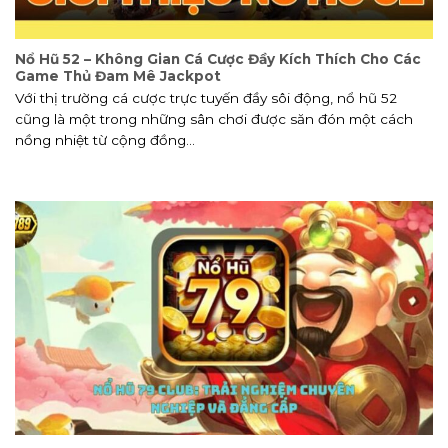
Nổ Hũ 52 – Không Gian Cá Cược Đầy Kích Thích Cho Các
Game Thủ Đam Mê Jackpot
Với thị trường cá cược trực tuyến đầy sôi động, nổ hũ 52
cũng là một trong những sân chơi được săn đón một cách
nồng nhiệt từ cộng đồng...