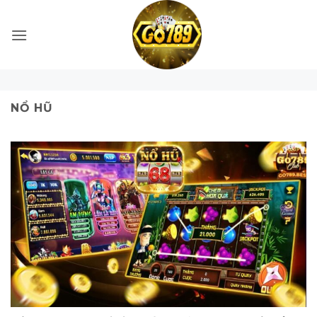
Bỏ
qua
nội
dung
NỔ HŨ