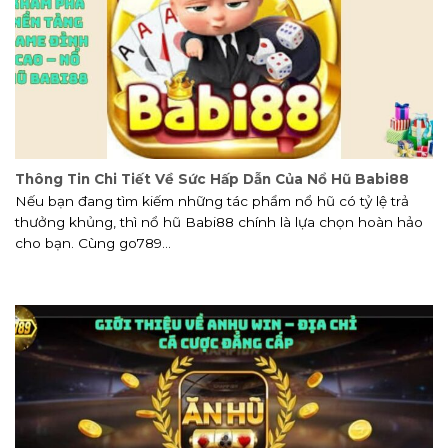
Thông Tin Chi Tiết Về Sức Hấp Dẫn Của Nổ Hũ Babi88
Nếu bạn đang tìm kiếm những tác phẩm nổ hũ có tỷ lệ trả
thưởng khủng, thì nổ hũ Babi88 chính là lựa chọn hoàn hảo
cho bạn. Cùng go789...