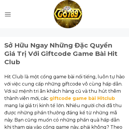
Bỏ
qua
nội
dung
Sở Hữu Ngay Những Đặc Quyền
Giá Trị Với Giftcode Game Bài Hit
Club
Hit Club là một cổng game bài nổi tiếng, luôn tự hào
với việc cung cấp những giftcode vô cùng hấp dẫn.
Với sứ mệnh tri ân khách hàng cũ và thu hút thêm
thành viên mới, các
giftcode game bài Hitclub
mang lại giá trị kinh tế lớn. Nhiều người chơi đã thu
được những phần thưởng đáng kể từ những mã
này. Bạn cũng muốn có những phần quà hấp dẫn
khi tham gia vào cổng game này, phải không? Theo