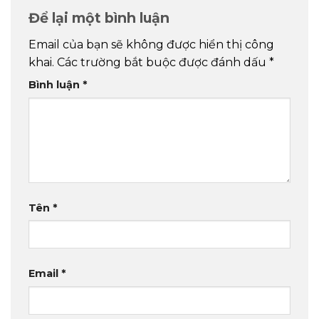
Để lại một bình luận
Email của bạn sẽ không được hiển thị công
khai.
Các trường bắt buộc được đánh dấu
*
Bình luận
*
Tên
*
Email
*