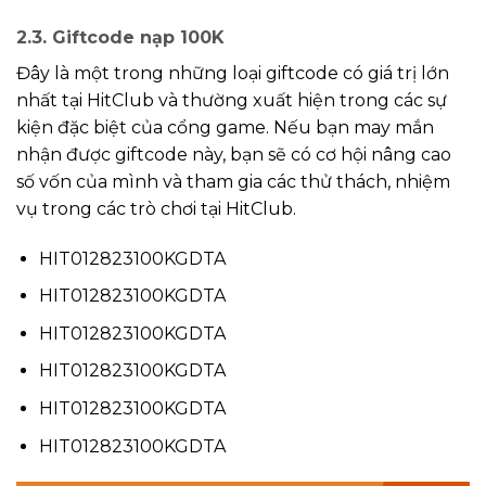
2.3. Giftcode nạp 100K
Đây là một trong những loại giftcode có giá trị lớn
nhất tại HitClub và thường xuất hiện trong các sự
kiện đặc biệt của cổng game. Nếu bạn may mắn
nhận được giftcode này, bạn sẽ có cơ hội nâng cao
số vốn của mình và tham gia các thử thách, nhiệm
vụ trong các trò chơi tại HitClub.
HIT012823100KGDTA
HIT012823100KGDTA
HIT012823100KGDTA
HIT012823100KGDTA
HIT012823100KGDTA
HIT012823100KGDTA