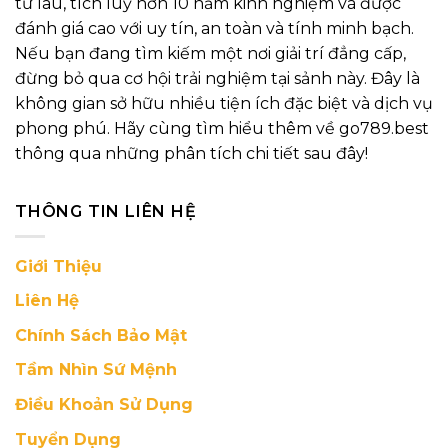
từ lâu, tích luỹ hơn 10 năm kinh nghiệm và được
đánh giá cao với uy tín, an toàn và tính minh bạch.
Nếu bạn đang tìm kiếm một nơi giải trí đẳng cấp,
đừng bỏ qua cơ hội trải nghiệm tại sảnh này. Đây là
không gian sở hữu nhiều tiện ích đặc biệt và dịch vụ
phong phú. Hãy cùng tìm hiểu thêm về go789.best
thông qua những phân tích chi tiết sau đây!
THÔNG TIN LIÊN HỆ
Giới Thiệu
Liên Hệ
Chính Sách Bảo Mật
Tầm Nhìn Sứ Mệnh
Điều Khoản Sử Dụng
Tuyển Dụng