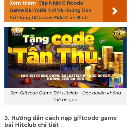
Xem thêm
Cập Nhật Giftcode
Game Bài Yo88 Mới Và Hướng Dẫn
Sử Dụng Giftcode Đơn Giản Nhất
Săn Giftcode Game Bài Hitclub – Đặc quyền không
thể bỏ qua
3. Hướng dẫn cách nạp giftcode game
bài Hitclub chi tiết