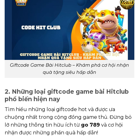
Giftcode Game Bài Hitclub – Khám phá cơ hội nhận
quà tặng siêu hấp dẫn
2. Những loại giftcode game bài Hitclub
phổ biến hiện nay
Tìm hiểu những loại giftcode hot và được ưa
chuộng nhất trong cộng đồng game thủ. Đừng bỏ
lỡ những thông tin hữu ích từ
go 789
và cơ hội
nhận được những phần quà hấp dẫn!