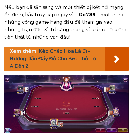
Nếu bạn đã sẵn sàng với một thiết bị kết nối mạng
ổn định, hãy truy cập ngay vào
Go789
– một trong
những cổng game hàng đầu để tham gia vào
những trận đấu Xì Tố căng thẳng và có cơ hội kiếm
tiền thật từ những ván đấu!
Xem thêm
Kèo Chấp Hòa Là Gì -
Hướng Dẫn Đầy Đủ Cho Bet Thủ Từ
A Đến Z