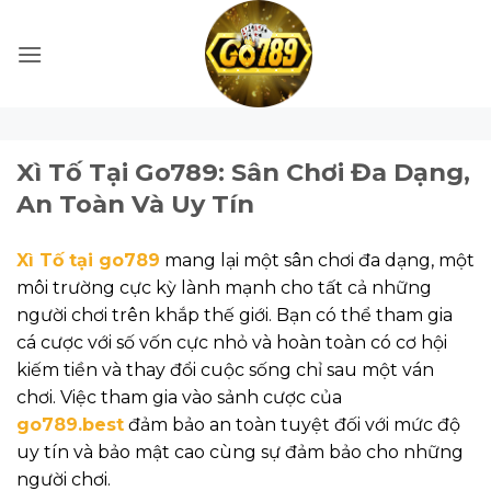
Bỏ
qua
nội
dung
Xì Tố Tại Go789: Sân Chơi Đa Dạng,
An Toàn Và Uy Tín
Xì Tố tại go789
mang lại một sân chơi đa dạng, một
môi trường cực kỳ lành mạnh cho tất cả những
người chơi trên khắp thế giới. Bạn có thể tham gia
cá cược với số vốn cực nhỏ và hoàn toàn có cơ hội
kiếm tiền và thay đổi cuộc sống chỉ sau một ván
chơi. Việc tham gia vào sảnh cược của
go789.best
đảm bảo an toàn tuyệt đối với mức độ
uy tín và bảo mật cao cùng sự đảm bảo cho những
người chơi.