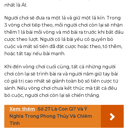
nhất là Át.
Người chơi sẽ đưa ra một lá và giữ một lá kín. Trong
3 vòng chơi tiếp theo, mỗi người chơi còn lại sẽ nhận
thêm 1 lá bài mỗi vòng và mở bài ra trước khi bắt đầu
cược theo lượt. Người có lá bài yếu có quyền bỏ
cuộc và mất số tiền đã đặt cược hoặc theo, tố thêm,
hoặc tất tay nếu bài mạnh.
Khi đến vòng chơi cuối cùng, tất cả những người
chơi còn lại sẽ trình bài ra và người nắm giữ tay bài
có giá trị cao nhất sẽ giành toàn bộ số tiền cược từ
sảnh. Nếu vòng chơi chưa kết thúc mà tất cả đều
bỏ cuộc, người chơi còn lại sẽ chiến thắng.
Xem thêm
Số 27 Là Con Gì? Và Ý
Nghĩa Trong Phong Thủy Và Chiêm
Tinh