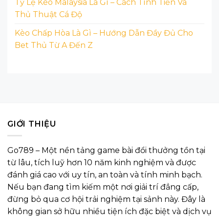
Tỷ Lệ Kèo Malaysia Là Gì – Cách Tính Tiền Và
Thủ Thuật Cá Độ
Kèo Chấp Hòa Là Gì – Hướng Dẫn Đầy Đủ Cho
Bet Thủ Từ A Đến Z
GIỚI THIỆU
Go789 – Một nền tảng game bài đổi thưởng tồn tại
từ lâu, tích luỹ hơn 10 năm kinh nghiệm và được
đánh giá cao với uy tín, an toàn và tính minh bạch.
Nếu bạn đang tìm kiếm một nơi giải trí đẳng cấp,
đừng bỏ qua cơ hội trải nghiệm tại sảnh này. Đây là
không gian sở hữu nhiều tiện ích đặc biệt và dịch vụ