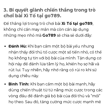
3. Bí quyết giành chiến thắng trong trò
chơi bài Xì Tố tại go789.
Để thắng lợi trong trò chơi bài
Xì Tố tại go789
,
không chỉ cần may mắn mà còn cần áp dụng
những mẹo nhỏ mà
Go789
sẽ chia sẻ dưới đây:
Đánh Hù:
Khi bạn cầm một bộ bài yếu nhưng
nhận thấy đối thủ tố cược một số tiền nhỏ, có thể
họ không tự tin với bộ bài của mình. Tận dụng cơ
hội này để đánh lừa tâm lý họ, khiến họ sợ hãi và
rút lui. Tuy nhiên, hãy nhớ rằng có rủi ro khi sử
dụng chiêu này.
Bình Tĩnh:
Khi bạn cầm một bộ bài mạnh, hãy
dùng chiến thuật từ từ nâng mức cược trong các
vòng đầu để đánh giá bộ bài của đối thủ và “mồi”
họ theo. Sau đó, tăng cường mức cược mạnh mẽ